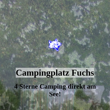
Campingplatz Fuchs
4 Sterne Camping direkt am
See!