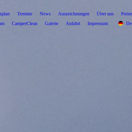
tzplan
Termine
News
Auszeichnungen
Über uns
Preis
um
CamperClean
Galerie
Anfahrt
Impressum
De